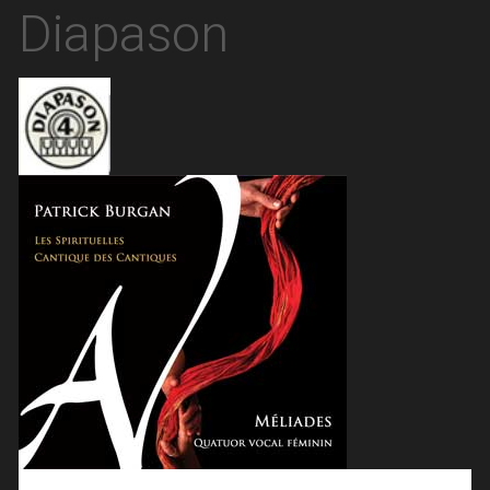
nom du media
Diapason
logo presse
presse image