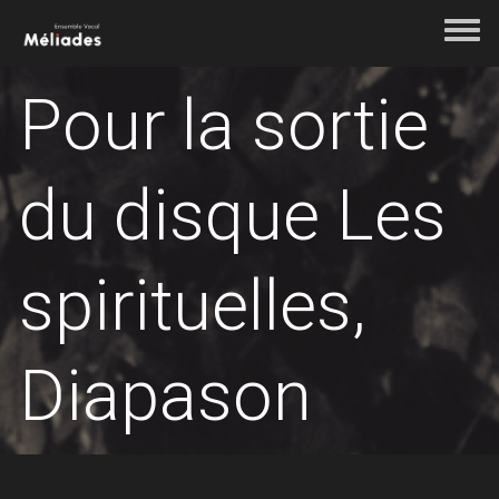
Aller au contenu principal
Toggle 
Pour la sortie
du disque Les
spirituelles,
Diapason