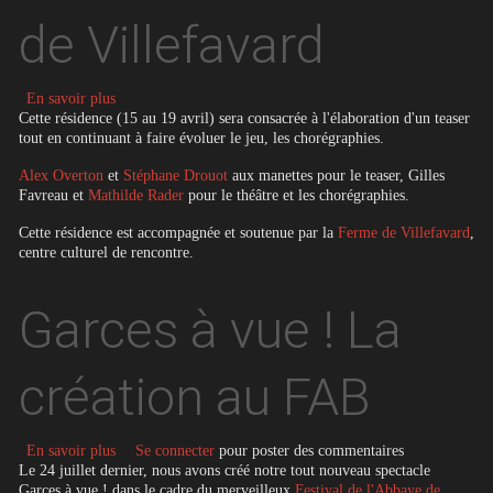
de Villefavard
sur Garces à Vue / résidence - Ferme de Villefavard
En savoir plus
Cette résidence (15 au 19 avril) sera consacrée à l'élaboration d'un teaser
tout en continuant à faire évoluer le jeu, les chorégraphies.
Alex Overton
et
Stéphane Drouot
aux manettes pour le teaser, Gilles
Favreau et
Mathilde Rader
pour le théâtre et les chorégraphies.
Cette résidence est accompagnée et soutenue par la
Ferme de Villefavard
,
centre culturel de rencontre.
Garces à vue ! La
création au FAB
sur Garces à vue ! La création au FAB
En savoir plus
Se connecter
pour poster des commentaires
Le 24 juillet dernier, nous avons créé notre tout nouveau spectacle
Garces à vue ! dans le cadre du merveilleux
Festival de l'Abbaye de