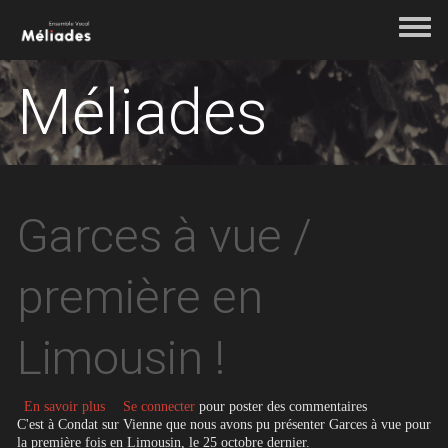
Aller au contenu principal
Toggle 
Méliades
Garces à vue /
première en
Limousin !
sur Garces à vue / première en Limousin !
En savoir plus
Se connecter
pour poster des commentaires
C'est à Condat sur Vienne que nous avons pu présenter Garces à vue pour
la première fois en Limousin, le 25 octobre dernier.