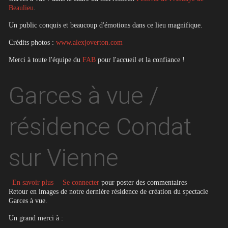
Beaulieu
.
Un public conquis et beaucoup d'émotions dans ce lieu magnifique.
Crédits photos :
www.alexjoverton.com
Merci à toute l'équipe du
FAB
pour l'accueil et la confiance !
Garces à vue /
résidence Condat
sur Vienne
sur Garces à vue / résidence Condat sur Vienne
En savoir plus
Se connecter
pour poster des commentaires
Retour en images de notre dernière résidence de création du spectacle
Garces à vue.
Un grand merci à :