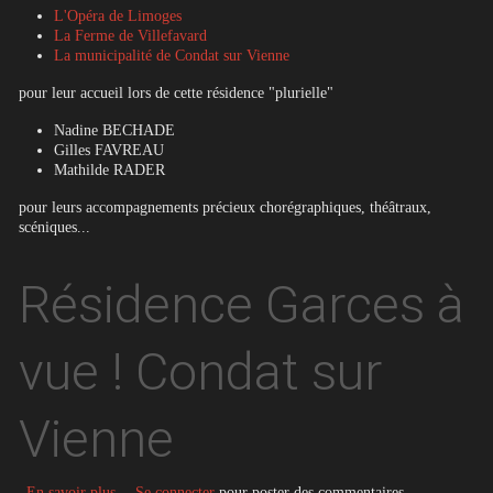
L'Opéra de Limoges
La Ferme de Villefavard
La municipalité de Condat sur Vienne
pour leur accueil lors de cette résidence "plurielle"
Nadine BECHADE
Gilles FAVREAU
Mathilde RADER
pour leurs accompagnements précieux chorégraphiques, théâtraux,
scéniques...
Résidence Garces à
vue ! Condat sur
Vienne
sur Résidence Garces à vue ! Condat sur Vienne
En savoir plus
Se connecter
pour poster des commentaires