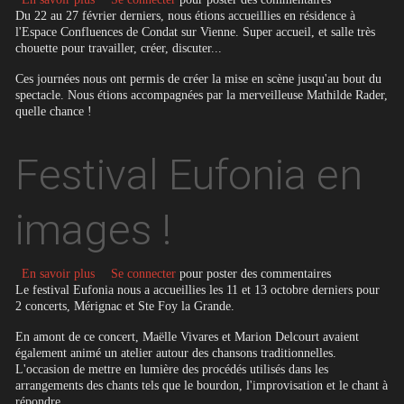
Du 22 au 27 février derniers, nous étions accueillies en résidence à
l'Espace Confluences de Condat sur Vienne. Super accueil, et salle très
chouette pour travailler, créer, discuter...
Ces journées nous ont permis de créer la mise en scène jusqu'au bout du
spectacle. Nous étions accompagnées par la merveilleuse Mathilde Rader,
quelle chance !
Festival Eufonia en
images !
sur Festival Eufonia en images !
En savoir plus
Se connecter
pour poster des commentaires
Le festival Eufonia nous a accueillies les 11 et 13 octobre derniers pour
2 concerts, Mérignac et Ste Foy la Grande.
En amont de ce concert, Maëlle Vivares et Marion Delcourt avaient
également animé un atelier autour des chansons traditionnelles.
L'occasion de mettre en lumière des procédés utilisés dans les
arrangements des chants tels que le bourdon, l'improvisation et le chant à
répondre.